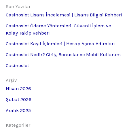
Son Yazılar
Casinoslot Lisans İncelemesi | Lisans Bilgisi Rehberi
Casinoslot Ödeme Yöntemleri: Güvenli İşlem ve
Kolay Takip Rehberi
Casinoslot Kayıt İşlemleri | Hesap Açma Adımları
Casinoslot Nedir? Giriş, Bonuslar ve Mobil Kullanım
Casinoslot
Arşiv
Nisan 2026
Şubat 2026
Aralık 2025
Kategoriler