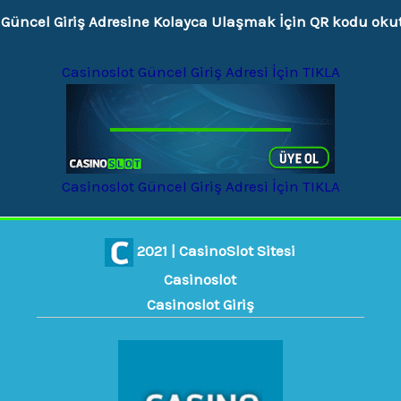
 Güncel Giriş Adresine Kolayca Ulaşmak İçin QR kodu okuta
Casinoslot Güncel Giriş Adresi İçin TIKLA
Casinoslot Güncel Giriş Adresi İçin TIKLA
2021
|
CasinoSlot Sitesi
Casinoslot
Casinoslot Giriş