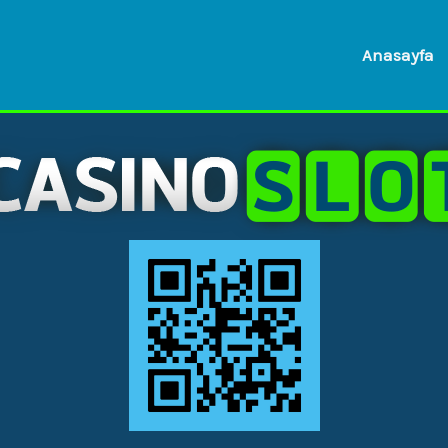
Anasayfa