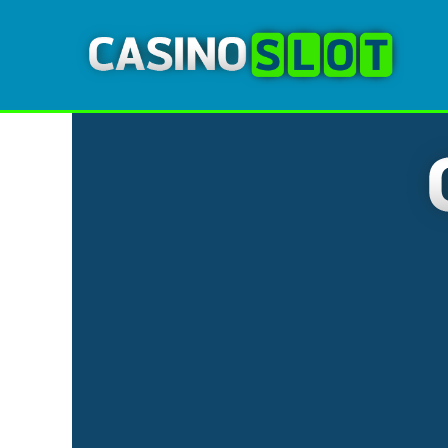
İçeriğe
atla